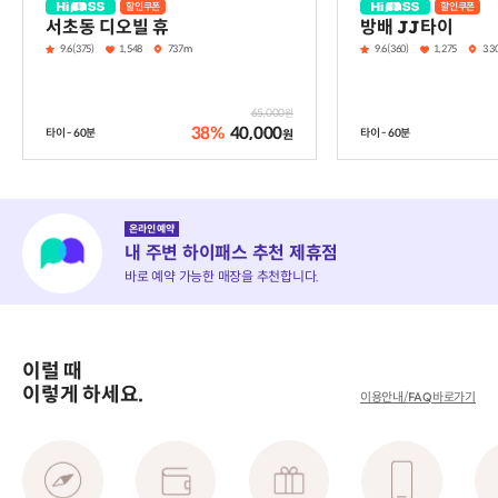
할인쿠폰
할인쿠폰
하이패스
하이패스
서초동 디오빌 휴
방배 JJ타이
9.6(375)
1,548
737m
9.6(360)
1,275
3.
65,000
원
38%
40,000
타이 - 60분
타이 - 60분
원
온라인 예약
내 주변 하이패스 추천 제휴점
바로 예약 가능한 매장을 추천합니다.
이럴 때
이렇게 하세요.
이용안내/FAQ바로가기