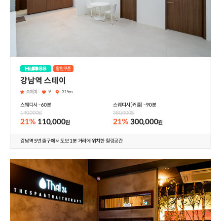
할인쿠폰
하이패스
강남역 스테이
0.0(0)
9
315m
스웨디시 - 60분
스웨디시(커플) - 90분
140,000
380,000
원
원
21%
110,000
21%
300,000
원
원
강남역 5번 출구에서 도보 1분 거리에 위치한 힐링공간