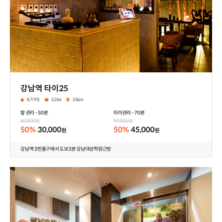
강남역 타이25
8.7(95)
3,266
336m
발 관리 - 50분
타이관리 - 70분
60,000
90,000
원
원
50%
30,000
50%
45,000
원
원
강남역 3번출구에서 도보3분 강남대성학원근방