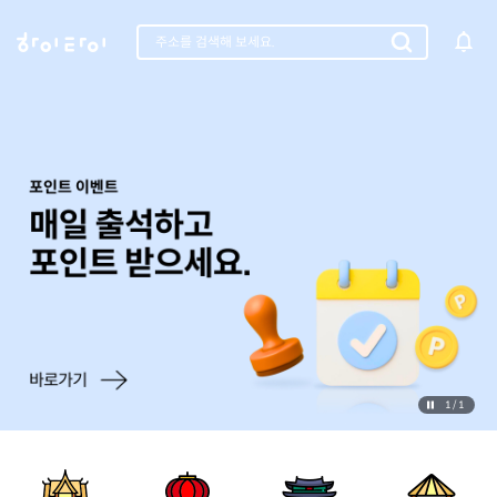
1
/
1