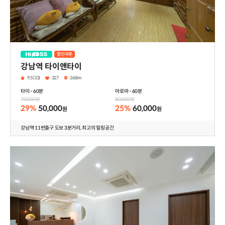
할인쿠폰
하이패스
강남역 타이앤타이
9.5(33)
327
268m
타이 - 60분
아로마 - 60분
70,000
80,000
원
원
29%
50,000
25%
60,000
원
원
강남역 11번출구 도보 3분거리, 최고의 힐링공간