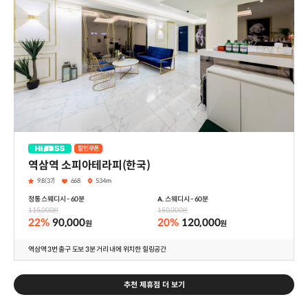
할인쿠폰
하이패스
역삼역 소피아테라피(한국)
9.8(37)
668
534m
정통 스웨디시 - 60분
A. 스웨디시 - 60분
115,000
150,000
원
원
22%
90,000
20%
120,000
원
원
역삼역 3번 출구 도보 3분 거리 내에 위치한 힐링공간
추천 제휴점 더 보기