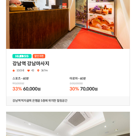
할인쿠폰
하이패스
강남역 강남마사지
10.0(4)
43
367m
스포츠 - 60분
아로마 - 60분
90,000
100,000
원
원
33%
60,000
30%
70,000
원
원
강남역 먹자골목 은행골 5층에 위치한 힐링공간