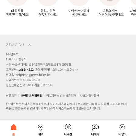
내 위치를
회원가입은
포인트는 어떻게
이용후기는
하이
확인할 수 없어요.
어떻게 하나요.
사용하나요.
어떻게 등록하나요.
어떻
(주)앱튜브
대표이사 : 안성우
서울 구로구 디지털로 242 한화비즈메트로 1차 1508호
고객센터 :
1668-4522
(운영시간 평일 오전 10시~ 오후 6시)
이메일 : helpdesk@apptube.co.kr
사업자번호 : 113-86-84071
통신판매업신고 : 2014-서울구로-1145
이용약관
개인정보 처리방침
위치기반서비스 이용약관
사업자 정보확인
(주)앱튜브는 서비스 정보중개자로서, 서비스 제공의 당사자가 아니라는 사실을 고 지하며, 서비스의 예약,
이용 및 환불 등과 관련된 의무와 책임은 각 서비스 제공자 에게 있음을 고지합니다.
홈
지역
내주변
내예약
내정보