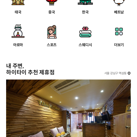
태국
중국
한국
베트남
아로마
스포츠
스웨디시
더보기
내 주변,
하이타이 추천 제휴점
서울 강남구 역삼동