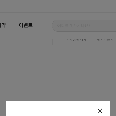
즈메트로 1차 1508호
하이타이소개
이용약관
예약
이벤트
45
제휴점 문의
개인정보 처
helpdesk@apptube.co.kr
제휴점 관리자
위치기반서비
팝
업