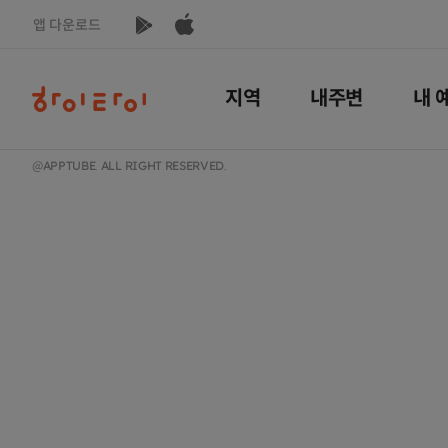
앱 다운로드
(주)앱튜브
대표이사 : 안성우
서울 구로구 디지털로 242 한화비
지역
내주변
내 
사업자 등록번호 : 113-86-84071
통신판매신고 : 2014-서울구로-11
고객센터 :
1668-4522
(운영시간 평일 오전 10시~ 오후 6시)
이메일 : 
@APPTUBE. ALL RIGHT RESERVED.